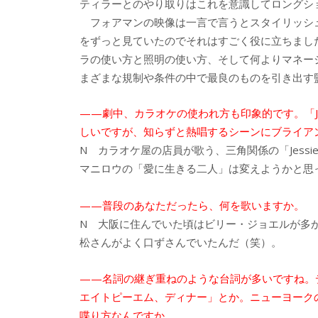
ティラーとのやり取りはこれを意識してロングシ
フォアマンの映像は一言で言うとスタイリッシ
をずっと見ていたのでそれはすごく役に立ちまし
ラの使い方と照明の使い方、そして何よりマネー
まざまな規制や条件の中で最良のものを引き出す
——劇中、カラオケの使われ方も印象的です。「Jes
しいですが、知らずと熱唱するシーンにブライア
N カラオケ屋の店員が歌う、三角関係の「Jessi
マニロウの「愛に生きる二人」は変えようかと思
——普段のあなただったら、何を歌いますか。
N 大阪に住んでいた頃はビリー・ジョエルが多
松さんがよく口ずさんでいたんだ（笑）。
——名詞の継ぎ重ねのような台詞が多いですね。
エイトピーエム、ディナー」とか。ニューヨーク
喋り方なんですか。