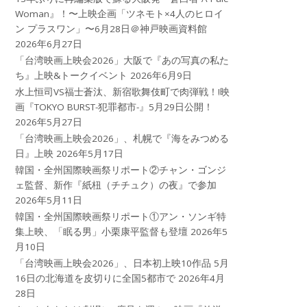
Woman』！〜上映企画「ツネモト×4人のヒロイ
ン プラスワン」〜6月28日＠神戸映画資料館
2026年6月27日
「台湾映画上映会2026」大阪で『あの写真の私た
ち』上映&トークイベント
2026年6月9日
水上恒司VS福士蒼汰、新宿歌舞伎町で肉弾戦！!映
画『TOKYO BURST-犯罪都市-』5月29日公開！
2026年5月27日
「台湾映画上映会2026」、札幌で『海をみつめる
日』上映
2026年5月17日
韓国・全州国際映画祭リポート②チャン・ゴンジ
ェ監督、新作『紙杻（チチュク）の夜』で参加
2026年5月11日
韓国・全州国際映画祭リポート①アン・ソンギ特
集上映、「眠る男」小栗康平監督も登壇
2026年5
月10日
「台湾映画上映会2026」、日本初上映10作品 5月
16日の北海道を皮切りに全国5都市で
2026年4月
28日