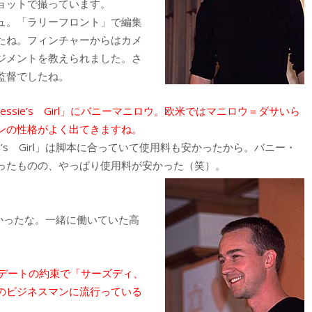
ョットで撮っています。
ュ。「ラリーフロント」で編集
たね。フィンチャーからはカメ
ジメントを教えられました。さ
監督でしたね。
sie’s Girl」にバニーマニロウ。欧米ではマニロウ＝ダサいら
ンの性格がよく出てきますね。
e’s Girl」は脚本に合っていて使用料も安かったから。バニー・
ったものの、やっぱり使用料が安かった（笑）。
かったな。一緒に働いていた高
デートの約束で「サーズディ、
のビジネスマンに流行っている