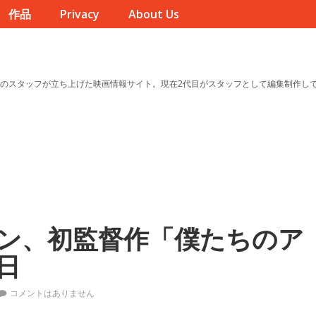
作品
Privacy
About Us
のスタッフが立ち上げた映画情報サイト。現在2代目がスタッフとして編集制作し
ン、初監督作「僕たちのア
日
コメントはありません