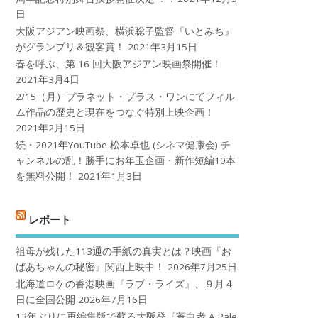
日
大阪アジアン映画祭、横浜聡子監督『いとみち』
がグランプリ＆観客賞！
2021年3月15日
春を呼ぶ、第 16 回大阪アジアン映画祭開催！
2021年3月4日
2/15（月）プラネット・プラス・ワンにてフィル
ム作品の歴史と現在をつなぐ特別上映企画！
2021年2月15日
続・2021年YouTube 松本卓也 (シネマ健康会) チ
ャンネルの乱！勝手にお年玉企画・新作短編10本
を無料公開！
2021年1月3日
レポート
祖母が残した113通の手紙の真実とは？映画『お
ばあちゃんの秘密』関西上映中！
2026年7月25日
北海道ロケの香港映画『ラブ・ライズ』、９月４
日に全国公開
2026年7月16日
13年ぶりに再編集版で蘇る大阪発『蒼白者 A Pale