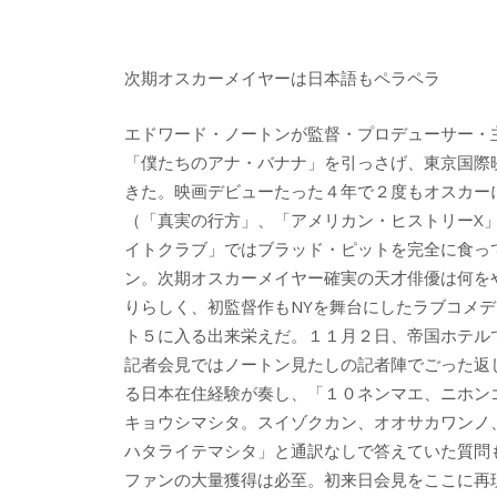
次期オスカーメイヤーは日本語もペラペラ
エドワード・ノートンが監督・プロデューサー・
「僕たちのアナ・バナナ」を引っさげ、東京国際
きた。映画デビューたった４年で２度もオスカー
（「真実の行方」、「アメリカン・ヒストリーX
イトクラブ」ではブラッド・ピットを完全に食っ
ン。次期オスカーメイヤー確実の天才俳優は何を
りらしく、初監督作もNYを舞台にしたラブコメ
ト５に入る出来栄えだ。１１月２日、帝国ホテル
記者会見ではノートン見たしの記者陣でごった返
る日本在住経験が奏し、「１０ネンマエ、ニホン
キョウシマシタ。スイゾクカン、オオサカワンノ
ハタライテマシタ」と通訳なしで答えていた質問
ファンの大量獲得は必至。初来日会見をここに再