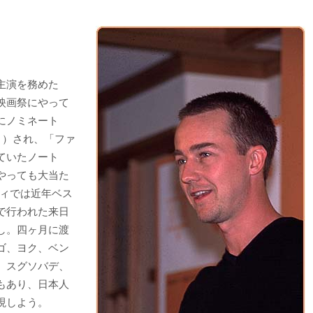
主演を務めた
映画祭にやって
にノミネート
」）され、「ファ
ていたノート
やっても大当た
ディでは近年ベス
で行われた来日
し。四ヶ月に渡
ゴ、ヨク、ベン
、スグソバデ、
もあり、日本人
現しよう。