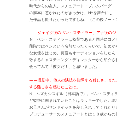
時代からの友人、スチュアート・ブルムバーグ
の脚本に惹かれたのがきっかけ。NYを舞台にし
た作品も撮りたかったですしね。（この後ノートン
——ジェイク役のベン・スティラー、アナ役のジ
Ｎ ベン・スティラーは監督であると同時にコメ
段階ではベンという名前だったくらいで、初めか
な女優をはじめ、何度もオーディションをしたん
敬するキャスティング・ディレクターから紹介さ
会ってみて「彼女だ！」と思いました。
——撮影中、他人の演技を指導する難しさ、また
する難しさを感じたことは。
N ムズカシスギル（日本語で）。ベン・スティ
ど監督に囲まれていたことはラッキーでした。現
お母さんがサンドイッチを差し入れしてくれたり
プロデューサーのスチュアートとは１８歳からの