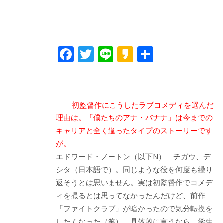
F
T
Li
K
共
ac
w
n
a
有
e
itt
e
k
b
er
a
——初監督作にこうしたラブコメディを選んだ
o
o
理由は。「僕たちのアナ・バナナ」は今までの
o
キャリアと全く違ったタイプのストーリーです
が。
k
エドワード・ノートン（以下N） チガウ、デ
シタ（日本語で）。同じような役を何度も繰り
返そうとは思いません。実は初監督作でコメデ
ィを撮るとは思ってなかったんだけど、前作
「ファイトクラブ」が暗かったので気分転換を
したくなった（笑）。具体的に言うなら、学生