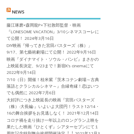
NEWS
藤江琢磨×森岡龍P×下社敦郎監督・映画
『LONESOME VACATION』3/10シネマスコーレに
て公開！
2024年3月16日
DIY映画『帰ってきた宮田バスターズ（株）」
9/17、第七藝術劇場にて公開！
2022年9月16日
映画『ダイナマイト・ソウル・バンビ』まさかの
上映延長決定、9/23まで！新宿K’s cinemaにて
2022年9月14日
7/10（日）開催！桂米紫『茨木コテン劇場～古典
落語とクラシカルシネマ～』合縁奇縁！恋はいつ
でも偶然に
2022年7月6日
大好評につき上映延長の映画『宮田バスターズ
（株）-大長編-』いよいよ大団円！ラスト12/14・
16の舞台挨拶をお見逃しなく！
2021年12月14日
コロナ禍を⾛り抜け⼀年以上のロングラン上映を
果たした映画『ひとくず』シアターセブンにて１
周年記念特別舞台挨拶開催決定︕︕
2021年12月3