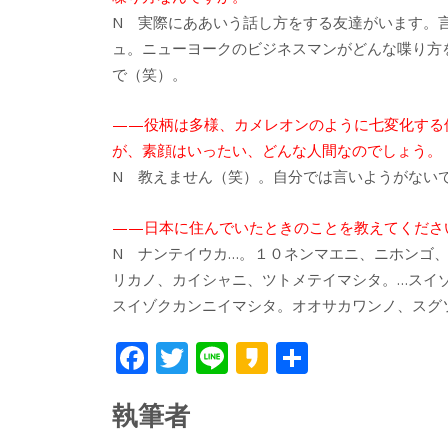
N 実際にああいう話し方をする友達がいます。
ュ。ニューヨークのビジネスマンがどんな喋り方
で（笑）。
——役柄は多様、カメレオンのように七変化する
が、素顔はいったい、どんな人間なのでしょう。
N 教えません（笑）。自分では言いようがない
——日本に住んでいたときのことを教えてくださ
N ナンテイウカ…。１０ネンマエニ、ニホンゴ
リカノ、カイシャニ、ツトメテイマシタ。…スイ
スイゾクカンニイマシタ。オオサカワンノ、スグ
F
T
Li
K
共
ac
w
n
a
有
執筆者
e
itt
e
k