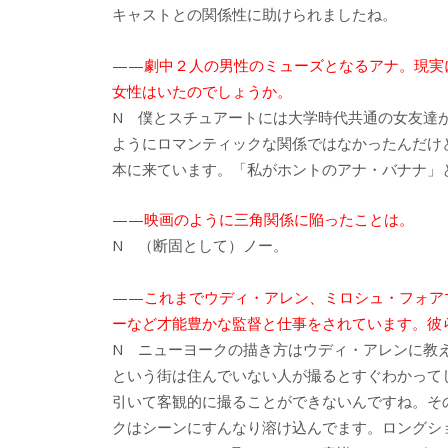
キャストとの関係性に助けられましたね。
——劇中２人の男性のミューズとなるアナ。現実
女性はいたのでしょうか。
N 僕とスチュアートには大学時代共通の女友達
ようにロマンティックな関係ではなかったんだけ
本に来ています。「私がホントのアナ・バナナ」
——映画のように三角関係に陥ったことは。
N （断固として）ノー。
——これまでウディ・アレン、ミロシュ・フォア
ーなど才能豊かな監督と仕事をされています。彼
N ニューヨークの描き方はウディ・アレンに教
という街は住んでいない人が撮るとすぐわかって
引いて客観的に撮ることができないんですね。そ
クはシーンにすんなり溶け込んでます。ロングシ