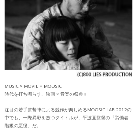
MUSIC × MOVIE = MOOSIC
時代を打ち鳴らす、映画 × 音楽の祭典 !!
注目の若手監督陣による競作が楽しめるMOOSIC LAB 2012の
中でも、一際異彩を放つタイトルが、平波亘監督の『労働者
階級の悪役』だ。