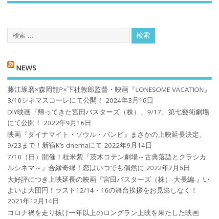
NEWS
藤江琢磨×森岡龍P×下社敦郎監督・映画『LONESOME VACATION』
3/10シネマスコーレにて公開！
2024年3月16日
DIY映画『帰ってきた宮田バスターズ（株）」9/17、第七藝術劇場
にて公開！
2022年9月16日
映画『ダイナマイト・ソウル・バンビ』まさかの上映延長決定、
9/23まで！新宿K’s cinemaにて
2022年9月14日
7/10（日）開催！桂米紫『茨木コテン劇場～古典落語とクラシカ
ルシネマ～』合縁奇縁！恋はいつでも偶然に
2022年7月6日
大好評につき上映延長の映画『宮田バスターズ（株）-大長編-』い
よいよ大団円！ラスト12/14・16の舞台挨拶をお見逃しなく！
2021年12月14日
コロナ禍を⾛り抜け⼀年以上のロングラン上映を果たした映画