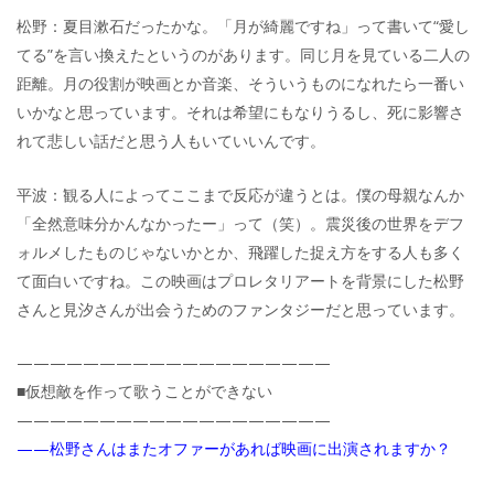
松野：夏目漱石だったかな。「月が綺麗ですね」って書いて“愛し
てる”を言い換えたというのがあります。同じ月を見ている二人の
距離。月の役割が映画とか音楽、そういうものになれたら一番い
いかなと思っています。それは希望にもなりうるし、死に影響さ
れて悲しい話だと思う人もいていいんです。
平波：観る人によってここまで反応が違うとは。僕の母親なんか
「全然意味分かんなかったー」って（笑）。震災後の世界をデフ
ォルメしたものじゃないかとか、飛躍した捉え方をする人も多く
て面白いですね。この映画はプロレタリアートを背景にした松野
さんと見汐さんが出会うためのファンタジーだと思っています。
———————————————————
■仮想敵を作って歌うことができない
———————————————————
——松野さんはまたオファーがあれば映画に出演されますか？