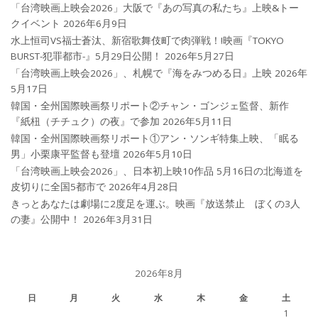
「台湾映画上映会2026」大阪で『あの写真の私たち』上映&トー
クイベント
2026年6月9日
水上恒司VS福士蒼汰、新宿歌舞伎町で肉弾戦！!映画『TOKYO
BURST-犯罪都市-』5月29日公開！
2026年5月27日
「台湾映画上映会2026」、札幌で『海をみつめる日』上映
2026年
5月17日
韓国・全州国際映画祭リポート②チャン・ゴンジェ監督、新作
『紙杻（チチュク）の夜』で参加
2026年5月11日
韓国・全州国際映画祭リポート①アン・ソンギ特集上映、「眠る
男」小栗康平監督も登壇
2026年5月10日
「台湾映画上映会2026」、日本初上映10作品 5月16日の北海道を
皮切りに全国5都市で
2026年4月28日
きっとあなたは劇場に2度足を運ぶ。映画『放送禁止 ぼくの3人
の妻』公開中！
2026年3月31日
2026年8月
日
月
火
水
木
金
土
1