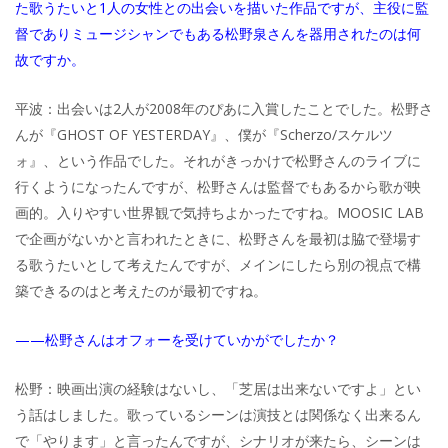
た歌うたいと1人の女性との出会いを描いた作品ですが、主役に監
督でありミュージシャンでもある松野泉さんを器用されたのは何
故ですか。
平波：出会いは2人が2008年のぴあに入賞したことでした。松野さ
んが『GHOST OF YESTERDAY』、僕が『Scherzo/スケルツ
ォ』、という作品でした。それがきっかけで松野さんのライブに
行くようになったんですが、松野さんは監督でもあるから歌が映
画的。入りやすい世界観で気持ちよかったですね。MOOSIC LAB
で企画がないかと言われたときに、松野さんを最初は脇で登場す
る歌うたいとして考えたんですが、メインにしたら別の視点で構
築できるのはと考えたのが最初ですね。
——松野さんはオフォーを受けていかがでしたか？
松野：映画出演の経験はないし、「芝居は出来ないですよ」とい
う話はしました。歌っているシーンは演技とは関係なく出来るん
で「やります」と言ったんですが、シナリオが来たら、シーンは