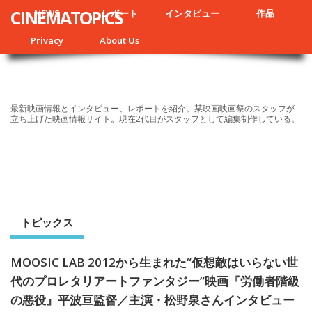
CINEMATOPICS
NEWS
レポート
インタビュー
作品
Privacy
About Us
最新映画情報とインタビュー、レポートを紹介。某映画映画祭のスタッフが
立ち上げた映画情報サイト。現在2代目がスタッフとして編集制作している。
トピックス
MOOSIC LAB 2012から生まれた“仮想敵はいらない世
代のプロレタリアートファンタジー”映画『労働者階級
の悪役』平波亘監督／主演・松野泉さんインタビュー