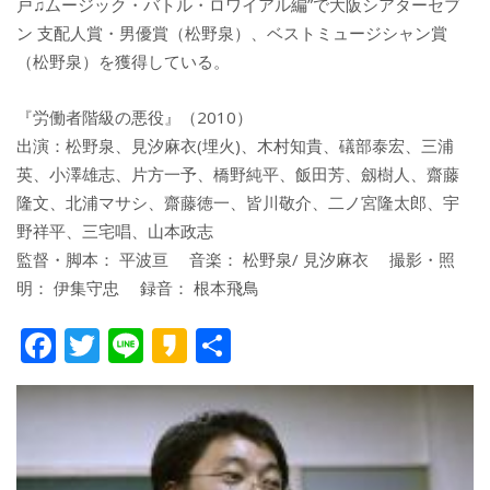
戸♫ムージック・バトル・ロワイアル編”で大阪シアターセブ
ン 支配人賞・男優賞（松野泉）、ベストミュージシャン賞
（松野泉）を獲得している。
『労働者階級の悪役』（2010）
出演：松野泉、見汐麻衣(埋火)、木村知貴、礒部泰宏、三浦
英、小澤雄志、片方一予、橋野純平、飯田芳、劔樹人、齋藤
隆文、北浦マサシ、齋藤徳一、皆川敬介、二ノ宮隆太郎、宇
野祥平、三宅唱、山本政志
監督・脚本： 平波亘 音楽： 松野泉/ 見汐麻衣 撮影・照
明： 伊集守忠 録音： 根本飛鳥
F
T
Li
K
共
ac
w
n
a
有
e
itt
e
k
b
er
a
o
o