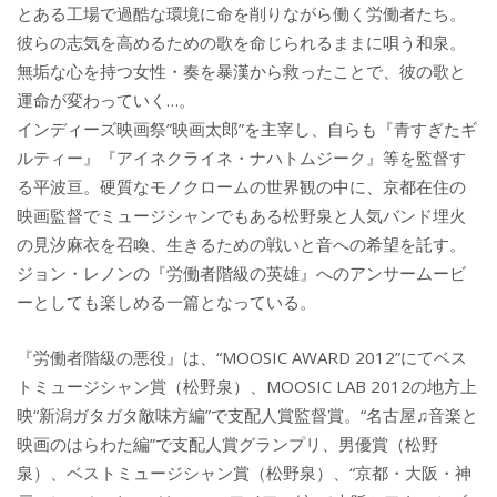
とある工場で過酷な環境に命を削りながら働く労働者たち。
彼らの志気を高めるための歌を命じられるままに唄う和泉。
無垢な心を持つ女性・奏を暴漢から救ったことで、彼の歌と
運命が変わっていく…。
インディーズ映画祭”映画太郎”を主宰し、自らも『青すぎたギ
ルティー』『アイネクライネ・ナハトムジーク』等を監督す
る平波亘。硬質なモノクロームの世界観の中に、京都在住の
映画監督でミュージシャンでもある松野泉と人気バンド埋火
の見汐麻衣を召喚、生きるための戦いと音への希望を託す。
ジョン・レノンの『労働者階級の英雄』へのアンサームービ
ーとしても楽しめる一篇となっている。
『労働者階級の悪役』は、“MOOSIC AWARD 2012”にてベス
トミュージシャン賞（松野泉）、MOOSIC LAB 2012の地方上
映“新潟ガタガタ敵味方編”で支配人賞監督賞。“名古屋♫音楽と
映画のはらわた編”で支配人賞グランプリ、男優賞（松野
泉）、ベストミュージシャン賞（松野泉）、“京都・大阪・神