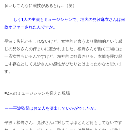
多いしこんなに演技があるとは…（笑）
——もう1人の主演もミュージシャンで、埋火の見汐麻衣さんは何
故オファーされたんですか。
平波：失礼かもしれないけど、女性的と言うより動物的という感
じの見汐さんの佇まいに惹かれました。松野さんが働く工場には
一応女性もいるんですけど、精神的に歓喜させる、本能を呼び起
こす存在として見汐さんの感性がぴたりとはまったかなと思いま
す。
———————————————————
■2人のミュージシャンを迎えた現場
———————————————————
——平波監督はお２人を演出していかがでしたか。
平波：松野さん、見汐さんに対してはほとんど何もしてないです
ね。もっとこうしてレベル。歌うシーンは気持ちよくやって欲し