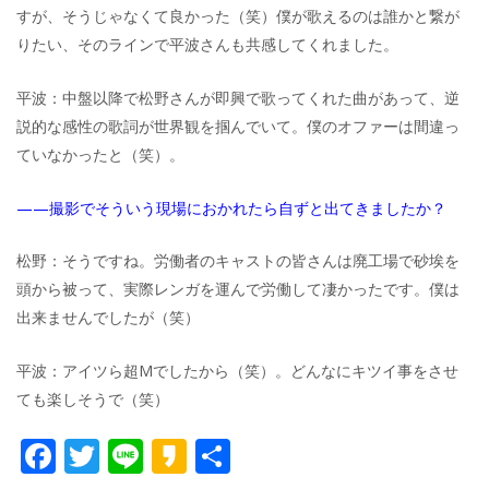
すが、そうじゃなくて良かった（笑）僕が歌えるのは誰かと繋が
りたい、そのラインで平波さんも共感してくれました。
平波：中盤以降で松野さんが即興で歌ってくれた曲があって、逆
説的な感性の歌詞が世界観を掴んでいて。僕のオファーは間違っ
ていなかったと（笑）。
——撮影でそういう現場におかれたら自ずと出てきましたか？
松野：そうですね。労働者のキャストの皆さんは廃工場で砂埃を
頭から被って、実際レンガを運んで労働して凄かったです。僕は
出来ませんでしたが（笑）
平波：アイツら超Mでしたから（笑）。どんなにキツイ事をさせ
ても楽しそうで（笑）
F
T
Li
K
共