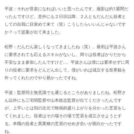
平波：それが音楽になればいいと思ったんです。撮影は約1週間だ
ったんですけど、意外にも２日目以降、２人ともだんだん役者と
しての自我に目覚めて来て（笑）こうしたらいいんじゃないです
か？って提案が出て来ました。
松野：だんだん楽しくなってきましたね（笑）。最初は平波さん
に要求されても応えるスキルがないし、周りは役者ばかりだから
不安なまま参加したんですけど…。平波さんは僕には要求せずに周
りの役者に要求をどんどん出して、僕がいれば成立する世界観を
作ってくれたのでやり易かったですね。
平波：監督同士無意識でも通じるところがありましたね。松野さ
ん以外にも三宅唱監督や山本政志監督が出てくださったんです
が、上手いとは別の次元で映画的盛り上がりを分かった芝居をし
てくれました。役者はその場その場で芝居を成立させようとす
る。本職の役者と異業種の芝居のせめぎ合いが面白かったです
ね。