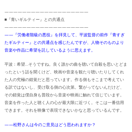
———————————————————
■『青いギルティー』との共通点
———————————————————
——『労働者階級の悪役』を拝見して、平波監督の前作『青すぎ
たギルティー』との共通点を感じたんですが、人物そのものより
音楽や作品に希望を託しているように思えます。
平波：希望…そうですね。良く誰かの曲を聴いて自殺を思いとどま
ったという話を聞くけど、映画や音楽を観たり聴いたりしてくれ
た人の究極の錯覚だと思っています。作る側もそこまで考えてい
る訳ではないし、受け取る側の心次第。繋がってないんだけど、
その錯覚は僕自身も普段から音楽や映画に触れて信じています。
音楽を作った人と聴く人の心が最大限に近づく。そこは一番信用
できます。それを映像で表現できないかなと思っているんです。
——松野さんは今のご意見はどう思われますか？