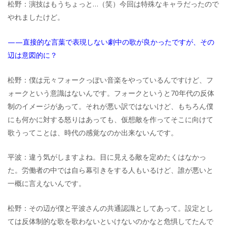
松野：演技はもうちょっと…（笑）今回は特殊なキャラだったので
やれましたけど。
——直接的な言葉で表現しない劇中の歌が良かったですが、その
辺は意図的に？
松野：僕は元々フォークっぽい音楽をやっているんですけど、フ
ォークという意識はないんです。フォークというと70年代の反体
制のイメージがあって。それが悪い訳ではないけど、もちろん僕
にも何かに対する怒りはあっても、仮想敵を作ってそこに向けて
歌うってことは、時代の感覚なのか出来ないんです。
平波：違う気がしますよね。目に見える敵を定めたくはなかっ
た。労働者の中では自ら幕引きをする人もいるけど、誰が悪いと
一概に言えないんです。
松野：その辺が僕と平波さんの共通認識としてあって。設定とし
ては反体制的な歌を歌わないといけないのかなと危惧してたんで