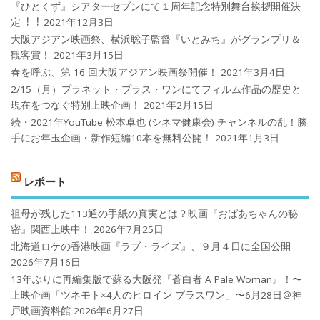
『ひとくず』シアターセブンにて１周年記念特別舞台挨拶開催決
定︕︕
2021年12月3日
大阪アジアン映画祭、横浜聡子監督『いとみち』がグランプリ＆
観客賞！
2021年3月15日
春を呼ぶ、第 16 回大阪アジアン映画祭開催！
2021年3月4日
2/15（月）プラネット・プラス・ワンにてフィルム作品の歴史と
現在をつなぐ特別上映企画！
2021年2月15日
続・2021年YouTube 松本卓也 (シネマ健康会) チャンネルの乱！勝
手にお年玉企画・新作短編10本を無料公開！
2021年1月3日
レポート
祖母が残した113通の手紙の真実とは？映画『おばあちゃんの秘
密』関西上映中！
2026年7月25日
北海道ロケの香港映画『ラブ・ライズ』、９月４日に全国公開
2026年7月16日
13年ぶりに再編集版で蘇る大阪発『蒼白者 A Pale Woman』！〜
上映企画「ツネモト×4人のヒロイン プラスワン」〜6月28日＠神
戸映画資料館
2026年6月27日