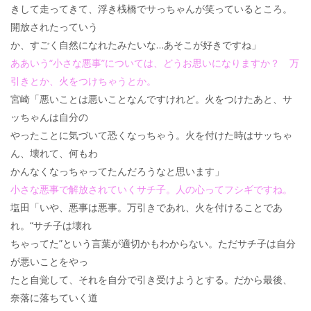
きして走ってきて、浮き桟橋でサっちゃんが笑っているところ。
開放されたっていう
か、すごく自然になれたみたいな…あそこが好きですね」
ああいう“小さな悪事”については、どうお思いになりますか？ 万
引きとか、火をつけちゃうとか。
宮崎「悪いことは悪いことなんですけれど。火をつけたあと、サ
ッちゃんは自分の
やったことに気づいて恐くなっちゃう。火を付けた時はサッちゃ
ん、壊れて、何もわ
かんなくなっちゃってたんだろうなと思います」
小さな悪事で解放されていくサチ子。人の心ってフシギですね。
塩田「いや、悪事は悪事。万引きであれ、火を付けることであ
れ。“サチ子は壊れ
ちゃってた”という言葉が適切かもわからない。ただサチ子は自分
が悪いことをやっ
たと自覚して、それを自分で引き受けようとする。だから最後、
奈落に落ちていく道