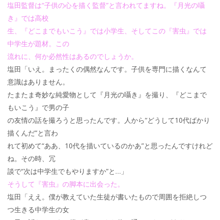
塩田監督は“子供の心を描く監督”と言われてますね。『月光の囁
き』では高校
生、『どこまでもいこう』では小学生、そしてこの『害虫』では
中学生が題材。この
流れに、何か必然性はあるのでしょうか。
塩田「いえ。まったくの偶然なんです。子供を専門に描くなんて
意識はありません。
たまたま奇妙な純愛物として『月光の囁き』を撮り、『どこまで
もいこう』で男の子
の友情の話を撮ろうと思ったんです。人から“どうして10代ばかり
描くんだ”と言わ
れて初めて“ああ、10代を描いているのかあ”と思ったんですけれど
ね。その時、冗
談で“次は中学生でもやりますか”と…」
そうして『害虫』の脚本に出会った。
塩田「ええ。僕が教えていた生徒が書いたもので周囲を拒絶しつ
つ生きる中学生の女