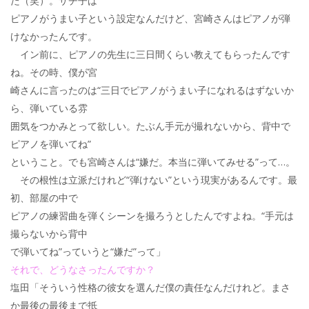
た（笑）。サチ子は
ピアノがうまい子という設定なんだけど、宮崎さんはピアノが弾
けなかったんです。
イン前に、ピアノの先生に三日間くらい教えてもらったんです
ね。その時、僕が宮
崎さんに言ったのは“三日でピアノがうまい子になれるはずないか
ら、弾いている雰
囲気をつかみとって欲しい。たぶん手元が撮れないから、背中で
ピアノを弾いてね”
ということ。でも宮崎さんは“嫌だ。本当に弾いてみせる”って…。
その根性は立派だけれど“弾けない”という現実があるんです。最
初、部屋の中で
ピアノの練習曲を弾くシーンを撮ろうとしたんですよね。“手元は
撮らないから背中
で弾いてね”っていうと“嫌だ”って」
それで、どうなさったんですか？
塩田「そういう性格の彼女を選んだ僕の責任なんだけれど。まさ
か最後の最後まで抵