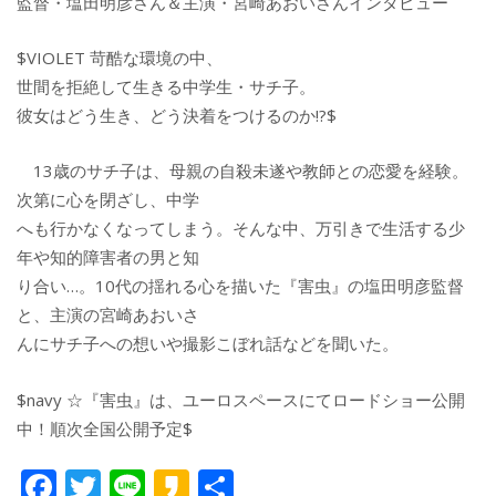
監督・塩田明彦さん＆主演・宮崎あおいさんインタビュー
$VIOLET 苛酷な環境の中、
世間を拒絶して生きる中学生・サチ子。
彼女はどう生き、どう決着をつけるのか!?$
13歳のサチ子は、母親の自殺未遂や教師との恋愛を経験。
次第に心を閉ざし、中学
へも行かなくなってしまう。そんな中、万引きで生活する少
年や知的障害者の男と知
り合い…。10代の揺れる心を描いた『害虫』の塩田明彦監督
と、主演の宮崎あおいさ
んにサチ子への想いや撮影こぼれ話などを聞いた。
$navy ☆『害虫』は、ユーロスペースにてロードショー公開
中！順次全国公開予定$
F
T
Li
K
共