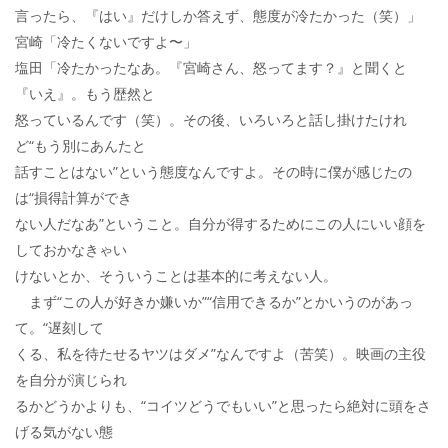
言ったら、『はい』だけしか答えず、態度が冷たかった（笑）」
宮崎「冷たくないですよ〜」
塩田「冷たかったなあ。『宮崎さん、怒ってます？』と聞くと
『いえ』。もう歴然と
怒っているんです（笑）。その後、いろいろと話し掛けたけれ
ど“もう別にあんたと
話すことはない”という態度なんですよ。その時に僕が感じたの
は“損得計算ができ
ない人だなあ”ということ。自分が得するためにこの人にいい顔を
しておかなきゃい
けないとか、そういうことは基本的に考えない人。
まず“この人が好きか嫌いか”“信用できるか”とかいうのがあっ
て。“遅刻して
くる、私を待たせるヤツはダメ”なんですよ（苦笑）。映画の主役
を自分が演じられ
るかどうかよりも、“コイツどうでもいい”と思ったら絶対に頭をさ
げる気がない態