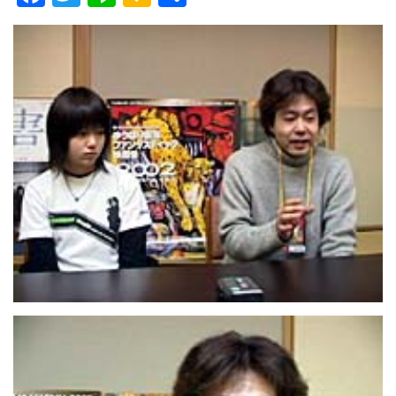
ac
w
n
a
有
e
itt
e
k
b
er
a
o
o
o
k