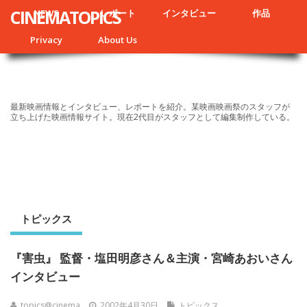
CINEMATOPICS
NEWS
レポート
インタビュー
作品
Privacy
About Us
最新映画情報とインタビュー、レポートを紹介。某映画映画祭のスタッフが
立ち上げた映画情報サイト。現在2代目がスタッフとして編集制作している。
トピックス
『害虫』 監督・塩田明彦さん＆主演・宮崎あおいさん
インタビュー
topics@cinema
2002年4月30日
トピックス