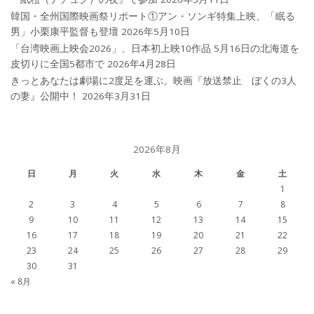
韓国・全州国際映画祭リポート①アン・ソンギ特集上映、「眠る
男」小栗康平監督も登壇
2026年5月10日
「台湾映画上映会2026」、日本初上映10作品 5月16日の北海道を
皮切りに全国5都市で
2026年4月28日
きっとあなたは劇場に2度足を運ぶ。映画『放送禁止 ぼくの3人
の妻』公開中！
2026年3月31日
2026年8月
日
月
火
水
木
金
土
1
2
3
4
5
6
7
8
9
10
11
12
13
14
15
16
17
18
19
20
21
22
23
24
25
26
27
28
29
30
31
« 8月