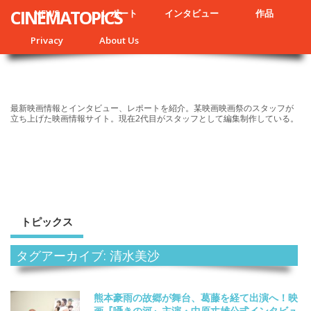
CINEMATOPICS
NEWS
レポート
インタビュー
作品
Privacy
About Us
最新映画情報とインタビュー、レポートを紹介。某映画映画祭のスタッフが
立ち上げた映画情報サイト。現在2代目がスタッフとして編集制作している。
トピックス
タグアーカイブ: 清水美沙
熊本豪雨の故郷が舞台、葛藤を経て出演へ！映
画『囁きの河』主演・中原丈雄公式インタビュ