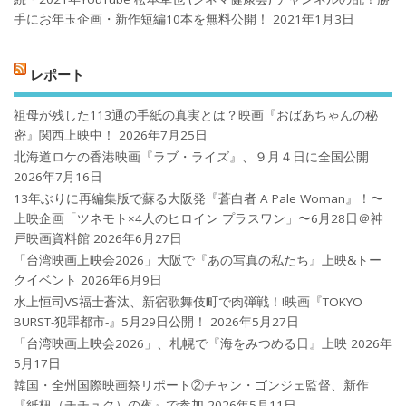
手にお年玉企画・新作短編10本を無料公開！
2021年1月3日
レポート
祖母が残した113通の手紙の真実とは？映画『おばあちゃんの秘
密』関西上映中！
2026年7月25日
北海道ロケの香港映画『ラブ・ライズ』、９月４日に全国公開
2026年7月16日
13年ぶりに再編集版で蘇る大阪発『蒼白者 A Pale Woman』！〜
上映企画「ツネモト×4人のヒロイン プラスワン」〜6月28日＠神
戸映画資料館
2026年6月27日
「台湾映画上映会2026」大阪で『あの写真の私たち』上映&トー
クイベント
2026年6月9日
水上恒司VS福士蒼汰、新宿歌舞伎町で肉弾戦！!映画『TOKYO
BURST-犯罪都市-』5月29日公開！
2026年5月27日
「台湾映画上映会2026」、札幌で『海をみつめる日』上映
2026年
5月17日
韓国・全州国際映画祭リポート②チャン・ゴンジェ監督、新作
『紙杻（チチュク）の夜』で参加
2026年5月11日