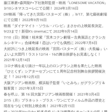
藤江琢磨×森岡龍P×下社敦郎監督・映画『LONESOME VACATION』
3/10シネマスコーレにて公開！
2024年3月16日
DIY映画『帰ってきた宮田バスターズ（株）」9/17、第七藝術劇場
にて公開！
2022年9月16日
映画『ダイナマイト・ソウル・バンビ』まさかの上映延長決定、
9/23まで！新宿K’s cinemaにて
2022年9月14日
7/10（日）開催！桂米紫『茨木コテン劇場～古典落語とクラシカ
ルシネマ～』合縁奇縁！恋はいつでも偶然に
2022年7月6日
大好評につき上映延長の映画『宮田バスターズ（株）-大長編-』い
よいよ大団円！ラスト12/14・16の舞台挨拶をお見逃しなく！
2021年12月14日
コロナ禍を⾛り抜け⼀年以上のロングラン上映を果たした映画
『ひとくず』シアターセブンにて１周年記念特別舞台挨拶開催決
定︕︕
2021年12月3日
大阪アジアン映画祭、横浜聡子監督『いとみち』がグランプリ＆
観客賞！
2021年3月15日
春を呼ぶ、第 16 回大阪アジアン映画祭開催！
2021年3月4日
2/15（月）プラネット・プラス・ワンにてフィルム作品の歴史と
現在をつなぐ特別上映企画！
2021年2月15日
続・2021年YouTube 松本卓也 (シネマ健康会) チャンネルの乱！勝