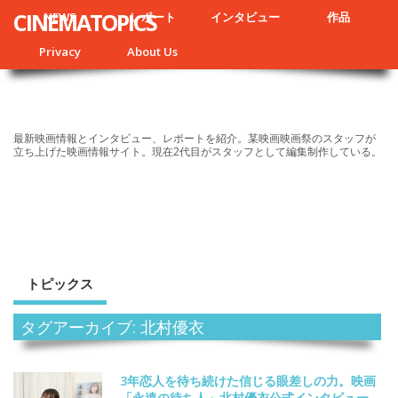
CINEMATOPICS
NEWS
レポート
インタビュー
作品
Privacy
About Us
最新映画情報とインタビュー、レポートを紹介。某映画映画祭のスタッフが
立ち上げた映画情報サイト。現在2代目がスタッフとして編集制作している。
トピックス
タグアーカイブ: 北村優衣
3年恋人を待ち続けた信じる眼差しの力。映画
「永遠の待ち人」北村優衣公式インタビュー