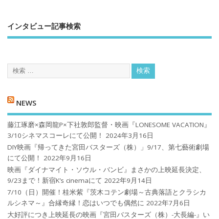
インタビュー記事検索
NEWS
藤江琢磨×森岡龍P×下社敦郎監督・映画『LONESOME VACATION』
3/10シネマスコーレにて公開！
2024年3月16日
DIY映画『帰ってきた宮田バスターズ（株）」9/17、第七藝術劇場
にて公開！
2022年9月16日
映画『ダイナマイト・ソウル・バンビ』まさかの上映延長決定、
9/23まで！新宿K’s cinemaにて
2022年9月14日
7/10（日）開催！桂米紫『茨木コテン劇場～古典落語とクラシカ
ルシネマ～』合縁奇縁！恋はいつでも偶然に
2022年7月6日
大好評につき上映延長の映画『宮田バスターズ（株）-大長編-』い