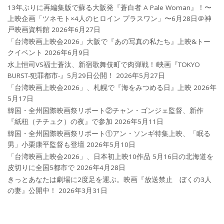
13年ぶりに再編集版で蘇る大阪発『蒼白者 A Pale Woman』！〜
上映企画「ツネモト×4人のヒロイン プラスワン」〜6月28日＠神
戸映画資料館
2026年6月27日
「台湾映画上映会2026」大阪で『あの写真の私たち』上映&トー
クイベント
2026年6月9日
水上恒司VS福士蒼汰、新宿歌舞伎町で肉弾戦！!映画『TOKYO
BURST-犯罪都市-』5月29日公開！
2026年5月27日
「台湾映画上映会2026」、札幌で『海をみつめる日』上映
2026年
5月17日
韓国・全州国際映画祭リポート②チャン・ゴンジェ監督、新作
『紙杻（チチュク）の夜』で参加
2026年5月11日
韓国・全州国際映画祭リポート①アン・ソンギ特集上映、「眠る
男」小栗康平監督も登壇
2026年5月10日
「台湾映画上映会2026」、日本初上映10作品 5月16日の北海道を
皮切りに全国5都市で
2026年4月28日
きっとあなたは劇場に2度足を運ぶ。映画『放送禁止 ぼくの3人
の妻』公開中！
2026年3月31日