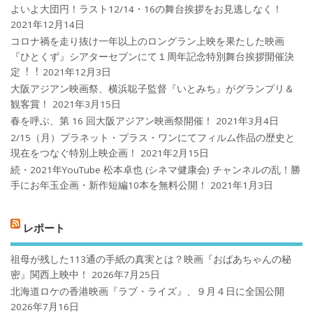
よいよ大団円！ラスト12/14・16の舞台挨拶をお見逃しなく！
2021年12月14日
コロナ禍を⾛り抜け⼀年以上のロングラン上映を果たした映画
『ひとくず』シアターセブンにて１周年記念特別舞台挨拶開催決
定︕︕
2021年12月3日
大阪アジアン映画祭、横浜聡子監督『いとみち』がグランプリ＆
観客賞！
2021年3月15日
春を呼ぶ、第 16 回大阪アジアン映画祭開催！
2021年3月4日
2/15（月）プラネット・プラス・ワンにてフィルム作品の歴史と
現在をつなぐ特別上映企画！
2021年2月15日
続・2021年YouTube 松本卓也 (シネマ健康会) チャンネルの乱！勝
手にお年玉企画・新作短編10本を無料公開！
2021年1月3日
レポート
祖母が残した113通の手紙の真実とは？映画『おばあちゃんの秘
密』関西上映中！
2026年7月25日
北海道ロケの香港映画『ラブ・ライズ』、９月４日に全国公開
2026年7月16日