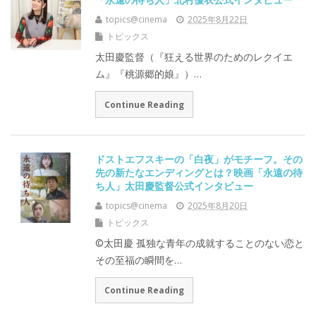
topics@cinema
2025年8月22日
トピックス
太田慶監督（『狂える世界のためのレクイエ
ム』『桃源郷的娘』）…
Continue Reading
ドストエフスキーの「白夜」がモチーフ。その
先の新たなエンディングとは？映画「永遠の待
ち人」太田慶監督公式インタビュー
topics@cinema
2025年8月20日
トピックス
©太田慶 孤独な青年の成就することのない恋と
その至福の瞬間を…
Continue Reading