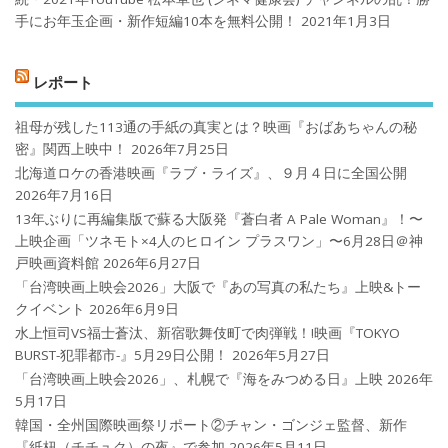
手にお年玉企画・新作短編10本を無料公開！
2021年1月3日
レポート
祖母が残した113通の手紙の真実とは？映画『おばあちゃんの秘
密』関西上映中！
2026年7月25日
北海道ロケの香港映画『ラブ・ライズ』、９月４日に全国公開
2026年7月16日
13年ぶりに再編集版で蘇る大阪発『蒼白者 A Pale Woman』！〜
上映企画「ツネモト×4人のヒロイン プラスワン」〜6月28日＠神
戸映画資料館
2026年6月27日
「台湾映画上映会2026」大阪で『あの写真の私たち』上映&トー
クイベント
2026年6月9日
水上恒司VS福士蒼汰、新宿歌舞伎町で肉弾戦！!映画『TOKYO
BURST-犯罪都市-』5月29日公開！
2026年5月27日
「台湾映画上映会2026」、札幌で『海をみつめる日』上映
2026年
5月17日
韓国・全州国際映画祭リポート②チャン・ゴンジェ監督、新作
『紙杻（チチュク）の夜』で参加
2026年5月11日