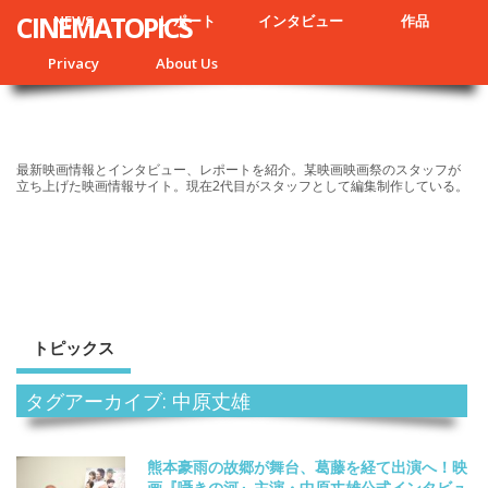
CINEMATOPICS
NEWS
レポート
インタビュー
作品
Privacy
About Us
最新映画情報とインタビュー、レポートを紹介。某映画映画祭のスタッフが
立ち上げた映画情報サイト。現在2代目がスタッフとして編集制作している。
トピックス
タグアーカイブ: 中原丈雄
熊本豪雨の故郷が舞台、葛藤を経て出演へ！映
画『囁きの河』主演・中原丈雄公式インタビュ