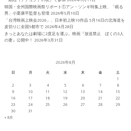
韓国・全州国際映画祭リポート①アン・ソンギ特集上映、「眠る
男」小栗康平監督も登壇
2026年5月10日
「台湾映画上映会2026」、日本初上映10作品 5月16日の北海道を
皮切りに全国5都市で
2026年4月28日
きっとあなたは劇場に2度足を運ぶ。映画『放送禁止 ぼくの3人
の妻』公開中！
2026年3月31日
2026年8月
日
月
火
水
木
金
土
1
2
3
4
5
6
7
8
9
10
11
12
13
14
15
16
17
18
19
20
21
22
23
24
25
26
27
28
29
30
31
« 8月