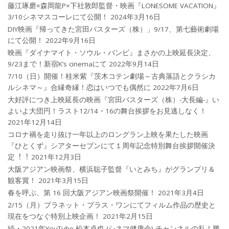
藤江琢磨×森岡龍P×下社敦郎監督・映画『LONESOME VACATION』
3/10シネマスコーレにて公開！
2024年3月16日
DIY映画『帰ってきた宮田バスターズ（株）」9/17、第七藝術劇場
にて公開！
2022年9月16日
映画『ダイナマイト・ソウル・バンビ』まさかの上映延長決定、
9/23まで！新宿K’s cinemaにて
2022年9月14日
7/10（日）開催！桂米紫『茨木コテン劇場～古典落語とクラシカ
ルシネマ～』合縁奇縁！恋はいつでも偶然に
2022年7月6日
大好評につき上映延長の映画『宮田バスターズ（株）-大長編-』い
よいよ大団円！ラスト12/14・16の舞台挨拶をお見逃しなく！
2021年12月14日
コロナ禍を⾛り抜け⼀年以上のロングラン上映を果たした映画
『ひとくず』シアターセブンにて１周年記念特別舞台挨拶開催決
定︕︕
2021年12月3日
大阪アジアン映画祭、横浜聡子監督『いとみち』がグランプリ＆
観客賞！
2021年3月15日
春を呼ぶ、第 16 回大阪アジアン映画祭開催！
2021年3月4日
2/15（月）プラネット・プラス・ワンにてフィルム作品の歴史と
現在をつなぐ特別上映企画！
2021年2月15日
続・2021年YouTube 松本卓也 (シネマ健康会) チャンネルの乱！勝